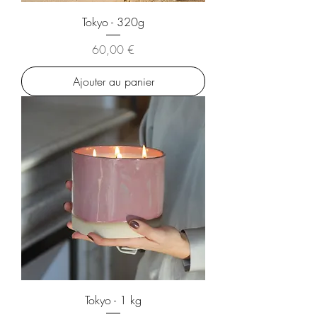
Tokyo - 320g
Prix
60,00 €
Ajouter au panier
Tokyo - 1 kg